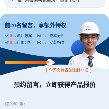
下一篇：
雷蒙磨粉机每班产量是多少？
前20名留言，享额外特权
0元
设计方案
0元
成本分析
0元
利润分析
0元
安装指导
85
%
今天免费名额还剩
17
名
预约留言，立即获得产品报价