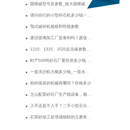
圆锥破型号及参数_较大圆锥破碎机型号
请问你们的小型碎石机多少钱一台？
颚式破碎机规格和性能参数
废旧玻璃加工厂是暴利吗？废玻璃加工设备多少钱？
1210、1315、1520反击破参数及价格
时产500吨砂石厂要投资多少钱 政府为什么不支持机制砂？
一套洗沙机大概多少钱_一套水洗砂设备价格
粉碎煤炭的机械有哪些？价格多少
怎么配置砂石厂生产线设备，都需要哪些手续
入手还是不入手？二手小型石头破碎机值得投资吗？价格剖析
石英砂加工处理成细粉的立磨有哪些价格多少