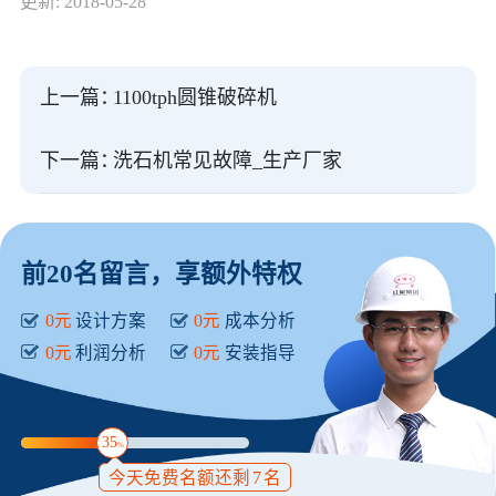
更新: 2018-05-28
上一篇：
1100tph圆锥破碎机
下一篇：
洗石机常见故障_生产厂家
前20名留言，享额外特权
0元
设计方案
0元
成本分析
0元
利润分析
0元
安装指导
35
%
今天免费名额还剩
7
名