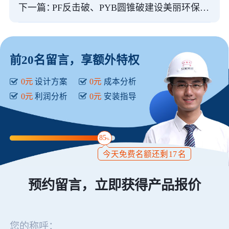
下一篇：
PF反击破、PYB圆锥破建设美丽环保新城市添活力
前20名留言，享额外特权
0元
设计方案
0元
成本分析
0元
利润分析
0元
安装指导
85
%
今天免费名额还剩
17
名
预约留言，立即获得产品报价