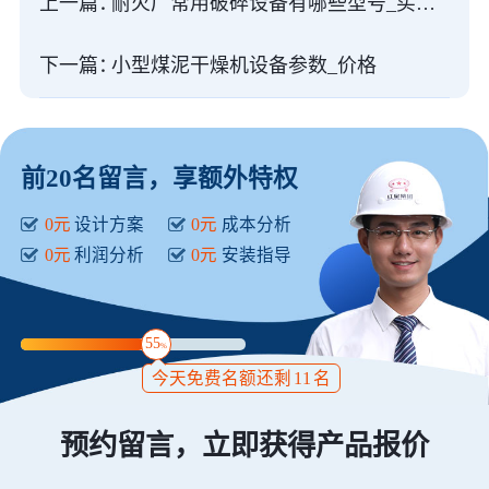
上一篇：
耐火厂常用破碎设备有哪些型号_买一套需要多少钱
下一篇：
小型煤泥干燥机设备参数_价格
前20名留言，享额外特权
0元
设计方案
0元
成本分析
0元
利润分析
0元
安装指导
55
%
今天免费名额还剩
11
名
预约留言，立即获得产品报价