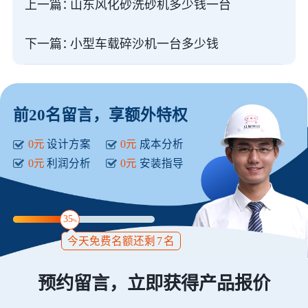
上一篇：
山东风化砂洗砂机多少钱一台
下一篇：
小型车载碎沙机一台多少钱
前20名留言，享额外特权
0元
设计方案
0元
成本分析
0元
利润分析
0元
安装指导
35
%
今天免费名额还剩
7
名
预约留言，立即获得产品报价