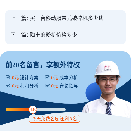
上一篇：
买一台移动履带式破碎机多少钱
下一篇：
陶土磨粉机价格多少
前20名留言，享额外特权
0元
设计方案
0元
成本分析
0元
利润分析
0元
安装指导
40
%
今天免费名额还剩
8
名