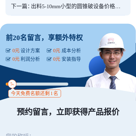
下一篇：
出料5-10mm小型的圆锥破设备价格多少？
前20名留言，享额外特权
0元
设计方案
0元
成本分析
0元
利润分析
0元
安装指导
5
%
今天免费名额还剩
1
名
预约留言，立即获得产品报价