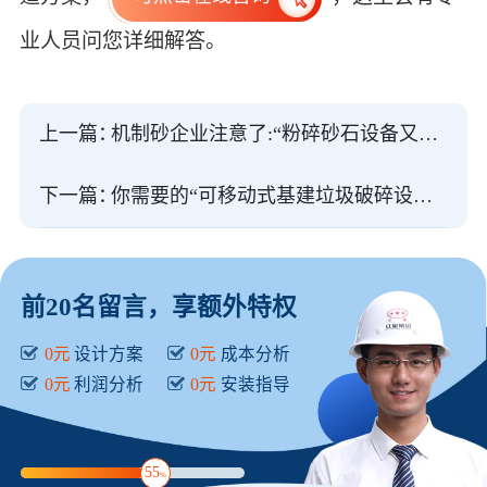
业人员问您详细解答。
上一篇：
机制砂企业注意了:“粉碎砂石设备又出新款，性能惊人”
下一篇：
你需要的“可移动式基建垃圾破碎设备”都有
前20名留言，享额外特权
0元
设计方案
0元
成本分析
0元
利润分析
0元
安装指导
55
%