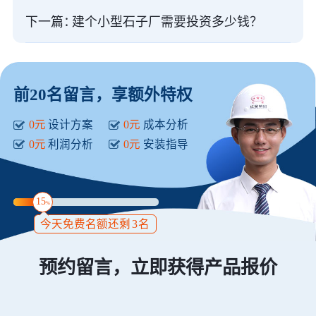
下一篇：
建个小型石子厂需要投资多少钱？
前20名留言，享额外特权
0元
设计方案
0元
成本分析
0元
利润分析
0元
安装指导
15
%
今天免费名额还剩
3
名
预约留言，立即获得产品报价