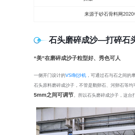
来源于砂石骨料网202
石头磨碎成沙—打碎石
“美”在磨碎成沙子粒型好、秀色可人
一侧开门设计的
VSI制沙机
，可通过石与石之间的
石头原料磨碎成沙子，不管是鹅卵石、河卵石等均
5mm之间可调节
。所以石头磨碎成沙子，这台