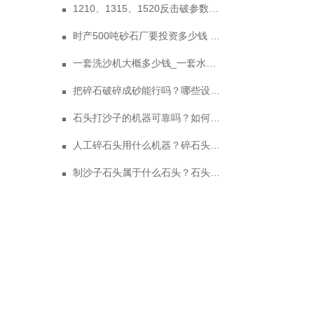
1210、1315、1520反击破参数及价格
时产500吨砂石厂要投资多少钱 政府为什么不支持机制砂？
一套洗沙机大概多少钱_一套水洗砂设备价格
把碎石破碎成砂能行吗？哪些设备可以
石头打沙子的机器可靠吗？如何做沙子生意？
人工碎石头用什么机器？碎石头的机器多少钱？
制沙子石头属于什么石头？石头制沙机投资大吗？