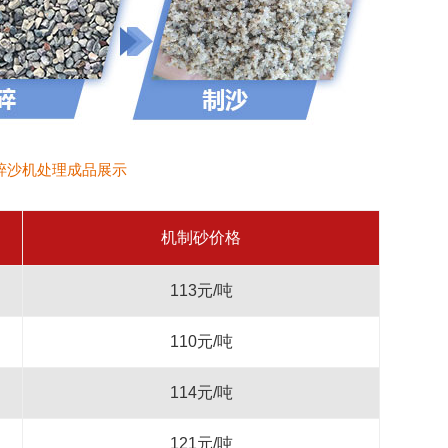
碎沙机处理成品展示
机制砂价格
113元/吨
110元/吨
114元/吨
121元/吨