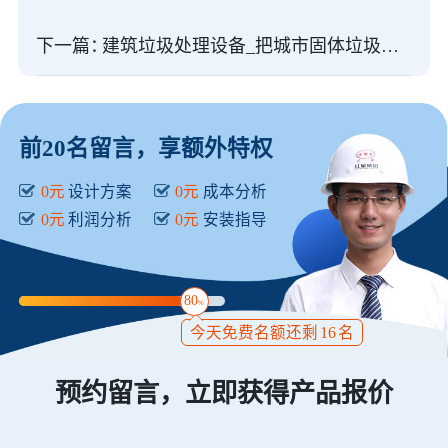
下一篇：
建筑垃圾处理设备_把城市固体垃圾粉碎再利用
前20名留言，享额外特权
0元
设计方案
0元
成本分析
0元
利润分析
0元
安装指导
80
%
今天免费名额还剩
16
名
预约留言，立即获得产品报价