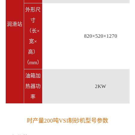
外形尺
寸
润滑站
（长×
820×520×1270
宽×
高）
（mm）
油箱加
热器功
2KW
率
时产量200吨VSI制砂机型号参数