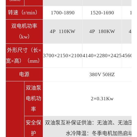
转速（r/min）
1700-1890
1520-1690
13
双电机功率
4P 110KW
4P 180KW
4P
（kw）
外形尺寸（长×
3700×2150×2100
4140×2280×2425
4560×
宽×高）（mm）
电源
380V 50HZ
双油泵
电机功
2×0.31Kw
率
安全保
双油泵互补保证供油：无油流、无油压
护
水冷降温：冬季电机加热启动