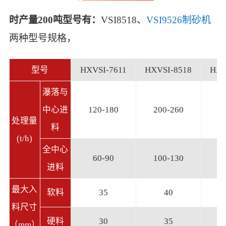
时产量200吨型号有：
VSI8518、
VSI9526制砂机
两种型号规格，
型号
HXVSI-7611
HXVSI-8518
HXV
瀑落与
中心进
120-180
200-260
3
处理量
料
(t/h)
全中心
60-90
100-130
1
进料
最大入
软料
35
40
料尺寸
硬料
30
35
（mm）