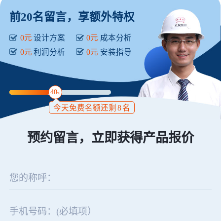
前20名留言，享额外特权
0元
设计方案
0元
成本分析
0元
利润分析
0元
安装指导
40
%
今天免费名额还剩
8
名
预约留言，立即获得产品报价