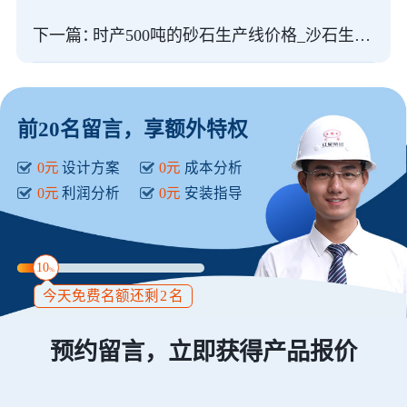
下一篇：
时产500吨的砂石生产线价格_沙石生产线设备配置
前20名留言，享额外特权
0元
设计方案
0元
成本分析
0元
利润分析
0元
安装指导
10
%
今天免费名额还剩
2
名
预约留言，立即获得产品报价