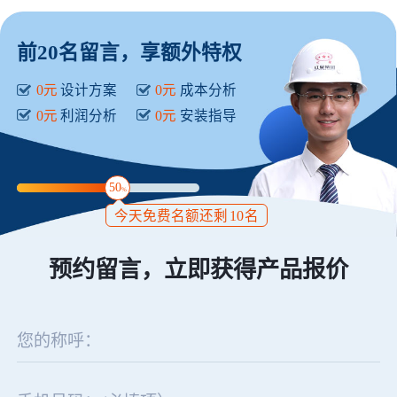
前20名留言，享额外特权
0元
设计方案
0元
成本分析
0元
利润分析
0元
安装指导
50
%
今天免费名额还剩
10
名
预约留言，立即获得产品报价