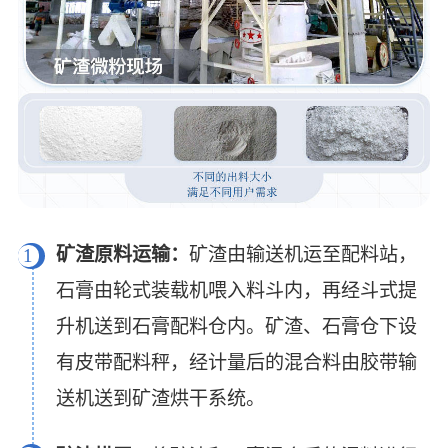
矿渣原料运输：
矿渣由输送机运至配料站，
1
石膏由轮式装载机喂入料斗内，再经斗式提
升机送到石膏配料仓内。矿渣、石膏仓下设
有皮带配料秤，经计量后的混合料由胶带输
送机送到矿渣烘干系统。