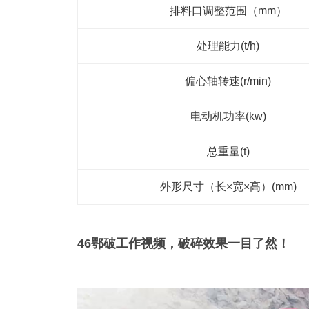
排料口调整范围（mm）
处理能力(t/h)
偏心轴转速(r/min)
电动机功率(kw)
总重量(t)
外形尺寸（长×宽×高）(mm)
46鄂破工作视频，破碎效果一目了然！