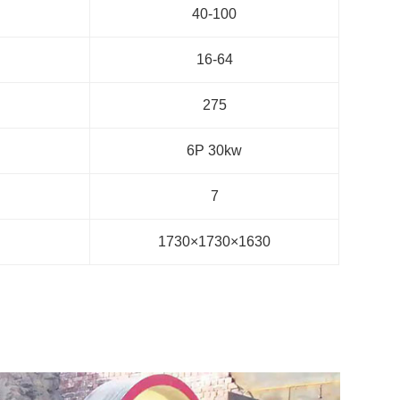
40-100
16-64
275
6P 30kw
7
1730×1730×1630