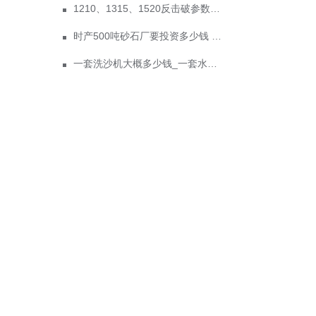
1210、1315、1520反击破参数及价格
时产500吨砂石厂要投资多少钱 政府为什么不支持机制砂？
一套洗沙机大概多少钱_一套水洗砂设备价格