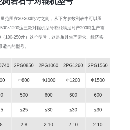
的花岗岩石子对辊机型号
范围在30-300吨/时之间，从下方参数列表中可以看
2PGC1500×1200这三款对辊机型号都能满足时产200吨生产需
0（180-250t/h）这个型号，这是兼具生产需求、经济实
最适合的型号。
0740
2PG0850
2PG1060
2PG1260
2PG1560
00
Ф800
Ф1000
Ф1200
Ф1500
00
500
600
600
600
25
≤25
≤30
≤30
≤30
-8
2-8
2-10
2-10
2-10