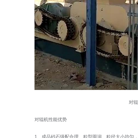
对辊
对辊机性能优势
1、成品砂石级配合理、粒型圆润、粒径大小均匀