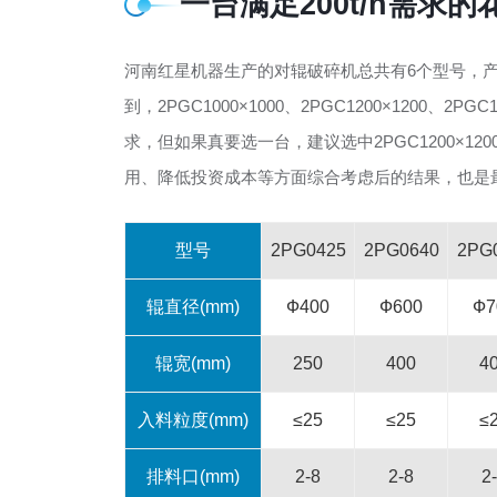
一台满足200t/h需求
河南红星机器生产的对辊破碎机总共有6个型号，产量
到，2PGC1000×1000、2PGC1200×1200、
求，但如果真要选一台，建议选中2PGC1200×120
用、降低投资成本等方面综合考虑后的结果，也是
型号
2PG0425
2PG0640
2PG
辊直径(mm)
Ф400
Ф600
Ф7
辊宽(mm)
250
400
4
入料粒度(mm)
≤25
≤25
≤
排料口(mm)
2-8
2-8
2