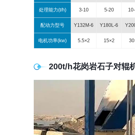
处理能力(t/h)
3-10
5-20
10
配动力型号
Y132M-6
Y180L-6
Y20
电机功率(kw)
5.5×2
15×2
30
200t/h花岗岩石子对