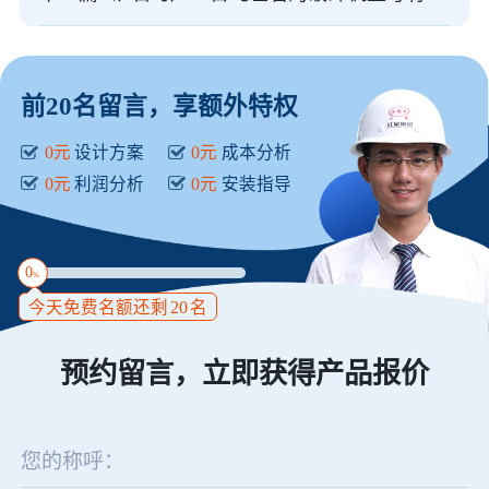
前20名留言，享额外特权
0元
设计方案
0元
成本分析
0元
利润分析
0元
安装指导
0
%
今天免费名额还剩
20
名
预约留言，立即获得产品报价