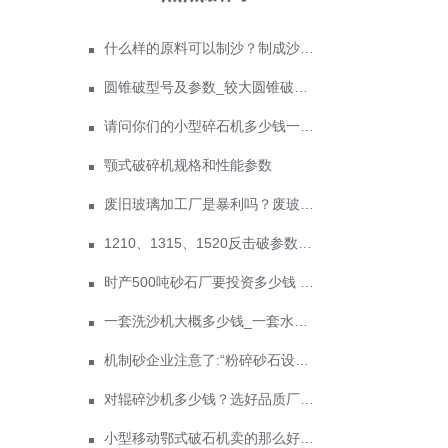
什么样的原料可以制沙？制成沙子成本多少
圆锥破型号及参数_较大圆锥破碎机型号
请问你们的小型碎石机多少钱一台？
颚式破碎机规格和性能参数
废旧玻璃加工厂是暴利吗？废玻璃加工设备多少钱？
1210、1315、1520反击破参数及价格
时产500吨砂石厂要投资多少钱 政府为什么不支持机制砂？
一套洗沙机大概多少钱_一套水洗砂设备价格
机制砂企业注意了:“粉碎砂石设备又出新款，性能惊人”
对辊碎沙机多少钱？选好品质厂家实惠到家！
小型移动鄂式破石机卖的那么好！凭的是什么？