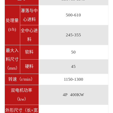
瀑落与中
500-610
心进料
处理量
(t/h)
全中心进
245-355
料
最大入
软料
50
料尺寸
硬料
45
（mm）
转速（r/min）
1150-1300
双电机功率
4P 400KW
（kw）
外形尺寸（长×宽