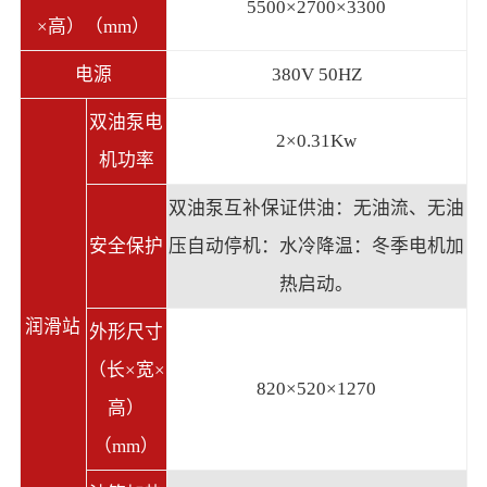
5500×2700×3300
×高）（mm）
电源
380V 50HZ
双油泵电
2×0.31Kw
机功率
双油泵互补保证供油：无油流、无油
安全保护
压自动停机：水冷降温：冬季电机加
热启动。
润滑站
外形尺寸
（长×宽×
820×520×1270
高）
（mm）