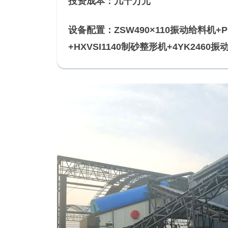
投资成本：几十万元
设备配置：
ZSW490×110振动给料机+P
+
HXVSI1140制砂整形机
+4YK2460