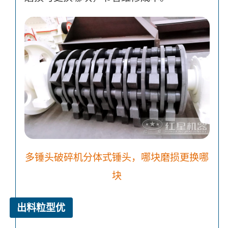
多锤头破碎机分体式锤头，哪块磨损更换哪
块
出料粒型优