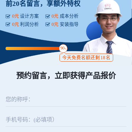
前20名留言，享额外特权
0元
设计方案
0元
成本分析
0元
利润分析
0元
安装指导
90
%
今天免费名额还剩
18
名
预约留言，立即获得产品报价