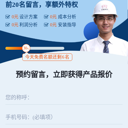
前20名留言，享额外特权
0元
设计方案
0元
成本分析
0元
利润分析
0元
安装指导
30
%
今天免费名额还剩
6
名
预约留言，立即获得产品报价