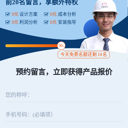
前20名留言，享额外特权
0元
设计方案
0元
成本分析
0元
利润分析
0元
安装指导
90
%
今天免费名额还剩
18
名
预约留言，立即获得产品报价