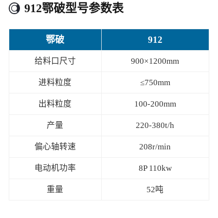
912鄂破型号参数表
鄂破
912
给料口尺寸
900×1200mm
进料粒度
≤750mm
出料粒度
100-200mm
产量
220-380t/h
偏心轴转速
208r/min
电动机功率
8P 110kw
重量
52吨