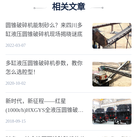
相关文章
圆锥破碎机能制砂么？来四川多
缸液压圆锥破碎机现场揭晓谜底
2022-03-07
多缸液压圆锥破碎机参数，教你
怎么选腔型！
2020-10-02
新时代，新征程——红星
(1000t/h)HXGYS全液压圆锥破碎
机新作为
2018-09-15