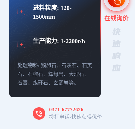
进料粒度:
120-
1500mm
在线询价
生产能力:
1-2200t/h
处理物料:
鹅卵石、石灰石、石英
石、石榴石、辉绿岩、大理石、
石膏、煤矸石、玄武岩等。
0371-67772626
拨打电话-快速获得优价