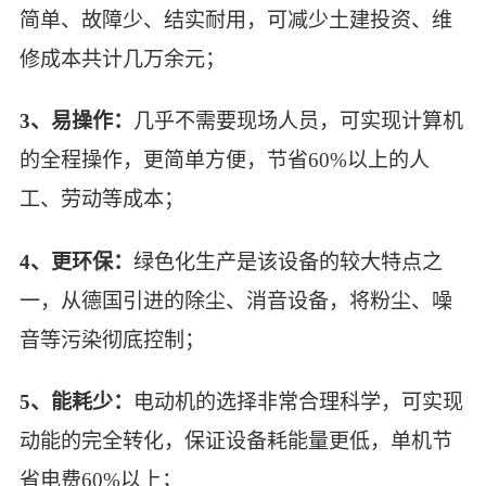
简单、故障少、结实耐用，可减少土建投资、维
修成本共计几万余元；
3、易操作：
几乎不需要现场人员，可实现计算机
的全程操作，更简单方便，节省60%以上的人
工、劳动等成本；
4、更环保：
绿色化生产是该设备的较大特点之
搭载圆锥破碎机的轮胎移动石料碎石机，破碎之
一，从德国引进的除尘、消音设备，将粉尘、噪
后的石料成品有粗骨料、细骨料
音等污染彻底控制；
5、能耗少：
电动机的选择非常合理科学，可实现
动能的完全转化，保证设备耗能量更低，单机节
省电费60%以上；