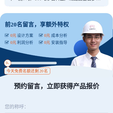
前20名留言，享额外特权
0元
设计方案
0元
成本分析
0元
利润分析
0元
安装指导
0
%
今天免费名额还剩
20
名
预约留言，立即获得产品报价