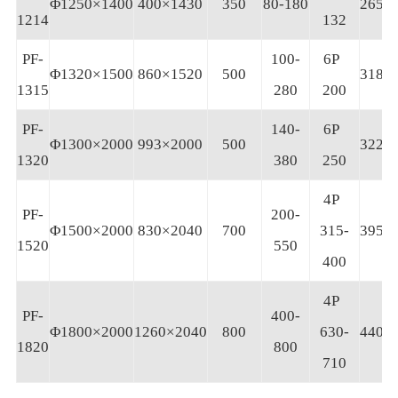
Φ1250×1400
400×1430
350
80-180
2650
1214
132
PF-
100-
6P
Φ1320×1500
860×1520
500
3180
1315
280
200
PF-
140-
6P
Φ1300×2000
993×2000
500
3220
1320
380
250
4P
PF-
200-
Φ1500×2000
830×2040
700
315-
3959
1520
550
400
4P
PF-
400-
Φ1800×2000
1260×2040
800
630-
4400
1820
800
710