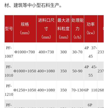
材、建筑等中小型石料生产。
进料口尺
最大进
处理能
规格
功率
型号
寸
料粒度
力
（长
（mm）
（kw）
（mm）
（mm）
（t/h）
PF-
4P 37-
Φ1000×700
400×730
300
30-70
2330
1007
45
PF-
4P 45-
Φ1000×1050
400×1080
350
50-90
2370
1010
55
PF-
Φ1250×1050
400×1080
350
70-130
6P 110
2680
1210
PF-
6P