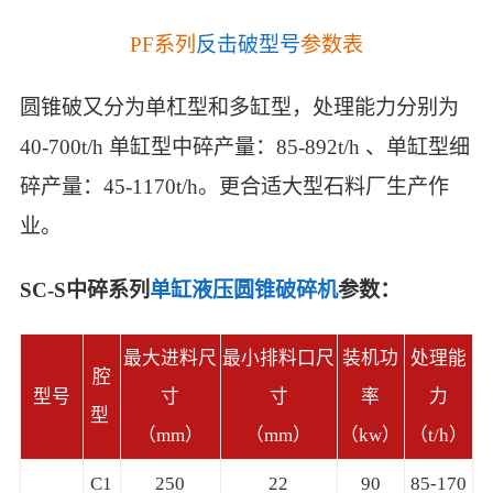
PF系列
反击破型号
参数表
圆锥破又分为单杠型和多缸型，处理能力分别为
40-700t/h 单缸型中碎产量：85-892t/h 、单缸型细
碎产量：45-1170t/h。更合适大型石料厂生产作
业。
SC-S中碎系列
单缸液压圆锥破碎机
参数：
最大进料尺
最小排料口尺
装机功
处理能
腔
型号
寸
寸
率
力
型
（mm）
（mm）
（kw）
（t/h）
C1
250
22
90
85-170