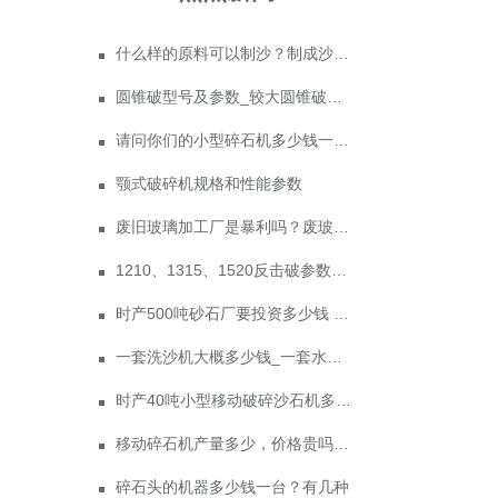
什么样的原料可以制沙？制成沙子成本多少
圆锥破型号及参数_较大圆锥破碎机型号
请问你们的小型碎石机多少钱一台？
颚式破碎机规格和性能参数
废旧玻璃加工厂是暴利吗？废玻璃加工设备多少钱？
1210、1315、1520反击破参数及价格
时产500吨砂石厂要投资多少钱 政府为什么不支持机制砂？
一套洗沙机大概多少钱_一套水洗砂设备价格
时产40吨小型移动破碎沙石机多少钱？哪里价格便宜？
移动碎石机产量多少，价格贵吗？有没有现场视频
碎石头的机器多少钱一台？有几种