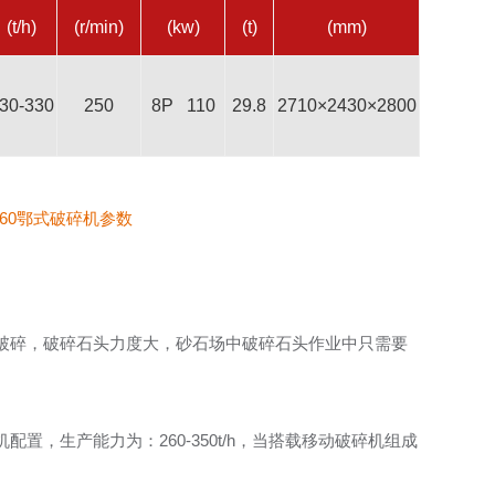
(t/h)
(r/min)
(kw)
(t)
(mm)
30-330
250
8P 110
29.8
2710×2430×2800
×1060鄂式破碎机参数
破碎，破碎石头力度大，砂石场中破碎石头作业中只需要
机配置，生产能力为：260-350t/h，当搭载移动破碎机组成