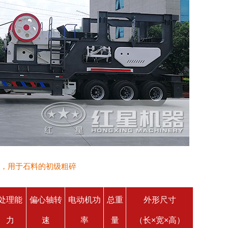
，用于石料的初级粗碎
处理能
偏心轴转
电动机功
总重
外形尺寸
力
速
率
量
（长×宽×高）