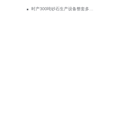
时产300吨砂石生产设备整套多少钱？成功案例现场视频