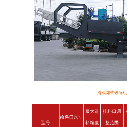
搭载鄂式破碎机
最大进
排料口调
给料口尺寸
型号
料粒度
整范围