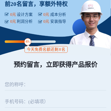
前20名留言，享额外特权
0元
设计方案
0元
成本分析
0元
利润分析
0元
安装指导
40
%
今天免费名额还剩
8
名
预约留言，立即获得产品报价