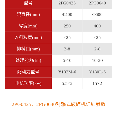
型号
2PG0425
2PG0640
辊直径(mm)
Ф400
Ф600
辊宽(mm)
250
400
入料粒度(mm)
≤25
≤25
排料口(mm)
2-8
2-8
处理能力(t/h)
5-10
10-20
配动力型号
Y132M-6
Y180L-6
电机功率(kw)
5.5×2
15×2
2PG0425、2PG0640对辊式破碎机详细参数