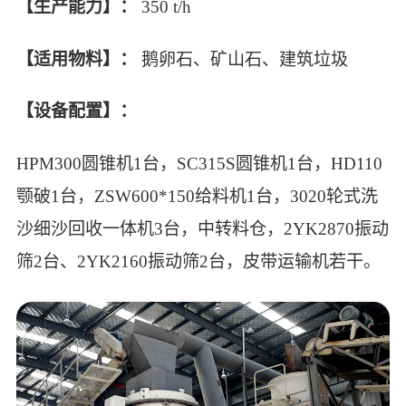
【生产能力】：
350 t/h
【适用物料】：
鹅卵石、矿山石、建筑垃圾
【设备配置】：
HPM300圆锥机1台，SC315S圆锥机1台，HD110
颚破1台，ZSW600*150给料机1台，3020轮式洗
沙细沙回收一体机3台，中转料仓，2YK2870振动
筛2台、2YK2160振动筛2台，皮带运输机若干。