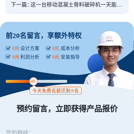
下一篇：
这一台移动混凝土骨料破碎机一天能产2000吨，交付即刻工作
前20名留言，享额外特权
0元
设计方案
0元
成本分析
0元
利润分析
0元
安装指导
40
%
今天免费名额还剩
8
名
预约留言，立即获得产品报价