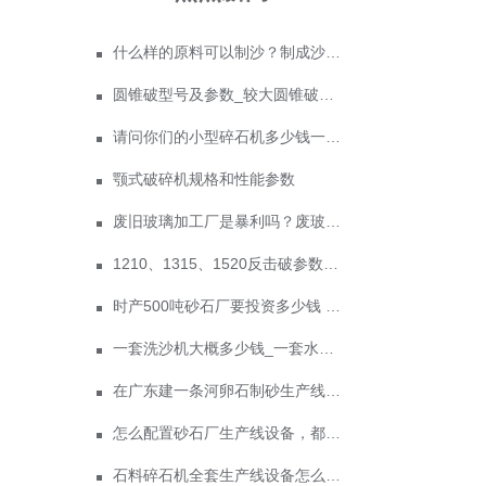
什么样的原料可以制沙？制成沙子成本多少
圆锥破型号及参数_较大圆锥破碎机型号
请问你们的小型碎石机多少钱一台？
颚式破碎机规格和性能参数
废旧玻璃加工厂是暴利吗？废玻璃加工设备多少钱？
1210、1315、1520反击破参数及价格
时产500吨砂石厂要投资多少钱 政府为什么不支持机制砂？
一套洗沙机大概多少钱_一套水洗砂设备价格
在广东建一条河卵石制砂生产线多少钱？
怎么配置砂石厂生产线设备，都需要哪些手续
石料碎石机全套生产线设备怎么配置，价格多少